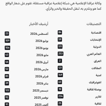
وكالة عراقنا الإعلامية هي شبكة إعلامية عراقية مستقلة، تقوم على شعار الواقع
كما هو وتلتزم به، لنقل الحقيقة والخبر والرأي.
التصنيفات
أرشيف الأخبار
اقتصادية
84
أغسطس 2026
23
الإنتخابات
59
يوليو 2026
109
الدولية
511
يونيو 2026
106
العالم العربي
253
مايو 2026
43
العراق
2
أبريل 2026
46
المقالات
121
مارس 2026
52
امنية
149
فبراير 2026
83
انفوغرافيك
63
يناير 2026
39
بوصلة ثقافية
10
ديسمبر 2025
122
تقارير
234
نوفمبر 2025
92
ثقافية
25
أكتوبر 2025
91