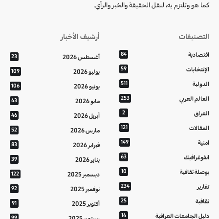
كما هو وتلتزم به، لنقل الحقيقة والخبر والرأي.
التصنيفات
أرشيف الأخبار
اقتصادية
84
أغسطس 2026
23
الإنتخابات
59
يوليو 2026
109
الدولية
511
يونيو 2026
106
العالم العربي
253
مايو 2026
43
العراق
2
أبريل 2026
46
المقالات
121
مارس 2026
52
امنية
149
فبراير 2026
83
انفوغرافيك
63
يناير 2026
39
بوصلة ثقافية
10
ديسمبر 2025
122
تقارير
234
نوفمبر 2025
92
ثقافية
25
أكتوبر 2025
91
دليل الجامعات العراقية
14
سبتمبر 2025
99