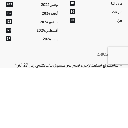
من تراثنا
10
نوفمبر 2024
303
منوعات
20
أكتوبر 2024
214
هُنَّ
20
سبتمبر 2024
152
أغسطس 2024
121
يوليو 2024
37
أحدث المقالات
سامسونغ تستعد لإجراء تغيير غير مسبوق بـ”غالاكسي إس 27 ألترا”
مخرجات اجتماع ائتلاف إدارة الدولة في القصر الحكومي
“فيفا” يجدد الثقة في إنفانتينو ويتوعد بالرد على الإساءات
تابعونا على
اتصل بنا
من نحن
المفضلات