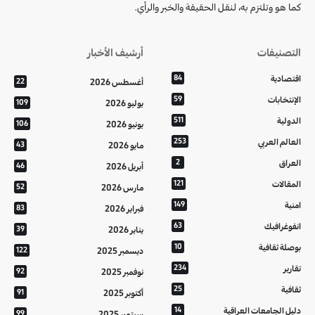
كما هو وتلتزم به، لنقل الحقيقة والخبر والرأي.
التصنيفات
أرشيف الأخبار
اقتصادية
84
أغسطس 2026
22
الإنتخابات
59
يوليو 2026
109
الدولية
511
يونيو 2026
106
العالم العربي
253
مايو 2026
43
العراق
2
أبريل 2026
46
المقالات
121
مارس 2026
52
امنية
149
فبراير 2026
83
انفوغرافيك
63
يناير 2026
39
بوصلة ثقافية
10
ديسمبر 2025
122
تقارير
234
نوفمبر 2025
92
ثقافية
25
أكتوبر 2025
91
دليل الجامعات العراقية
14
سبتمبر 2025
99