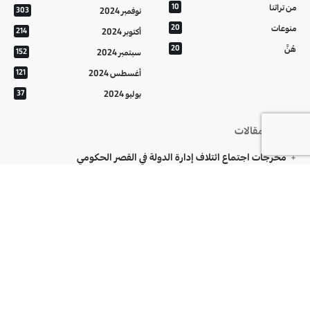
من تراثنا
10
نوفمبر 2024
303
منوعات
20
أكتوبر 2024
214
هُنَّ
20
سبتمبر 2024
152
أغسطس 2024
121
يوليو 2024
37
أحدث المقالات
مخرجات اجتماع ائتلاف إدارة الدولة في القصر الحكومي
“فيفا” يجدد الثقة في إنفانتينو ويتوعد بالرد على الإساءات
وفاة الفنان عبد الرزاق العزاوي
تابعونا على
اتصل بنا
من نحن
المفضلات