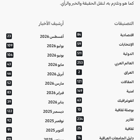
كما هو وتلتزم به، لنقل الحقيقة والخبر والرأي.
التصنيفات
أرشيف الأخبار
اقتصادية
84
أغسطس 2026
23
الإنتخابات
59
يوليو 2026
109
الدولية
511
يونيو 2026
106
العالم العربي
253
مايو 2026
43
العراق
2
أبريل 2026
46
المقالات
121
مارس 2026
52
امنية
149
فبراير 2026
83
انفوغرافيك
63
يناير 2026
39
بوصلة ثقافية
10
ديسمبر 2025
122
تقارير
234
نوفمبر 2025
92
ثقافية
25
أكتوبر 2025
91
دليل الجامعات العراقية
14
سبتمبر 2025
99