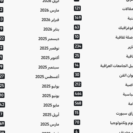
46
أبريل 2026
121
مقالات
52
مارس 2026
149
نية
83
فبراير 2026
63
فوغرافيك
39
يناير 2026
10
صلة ثقافية
122
ديسمبر 2025
234
رير
92
نوفمبر 2025
25
افية
1
أكتوبر 2025
14
يل الجامعات العراقية
99
سبتمبر 2025
30
وان الفن
127
أغسطس 2025
212
اضية
125
يوليو 2025
464
اسية
10
يونيو 2025
568
مة
142
مايو 2025
15
اق سبورت
77
أبريل 2025
70
وم وتكنولوجيا
169
مارس 2025
4
ر مصنف