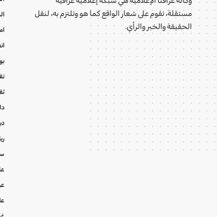
مستقلة، تقوم على شعار الواقع كما هو وتلتزم به، لنقل
ال
الحقيقة والخبر والرأي.
ام
ان
بو
تقا
ثق
دل
دي
ري
سي
عا
عر
عل
غي