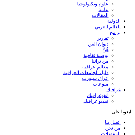
علوم وتكنولوجيا
عامة
المقالات
الدولية
العالم العربي
برامج
تقارير
ديوان الفن
هُنَّ
بوصلة ثقافية
من تراثنا
معالم عراقية
دليل الجامعات العراقية
عراق سبورت
منوعات
غرافيك
انفوغرافيك
فيديو غرافيك
تابعونا على
اتصل بنا
من نحن
المفضلات