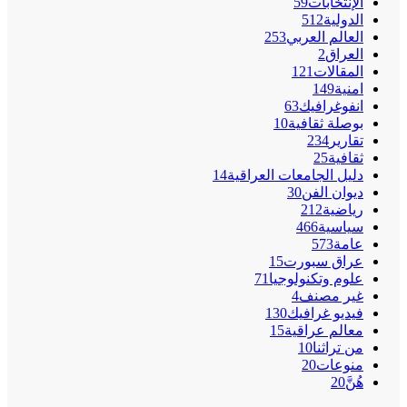
الإنتخابات
59
الدولية
512
العالم العربي
253
العراق
2
المقالات
121
امنية
149
انفوغرافيك
63
بوصلة ثقافية
10
تقارير
234
ثقافية
25
دليل الجامعات العراقية
14
ديوان الفن
30
رياضية
212
سياسية
466
عامة
573
عراق سبورت
15
علوم وتكنولوجيا
71
غير مصنف
4
فيديو غرافيك
130
معالم عراقية
15
من تراثنا
10
منوعات
20
هُنَّ
20