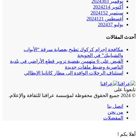
نوفمبر 2024
303
أكتوبر 2024
214
سبتمبر 2024
152
أغسطس 2024
121
يوليو 2024
37
أحدث المقالات
مكافحة إجرام كركوك تطيح بعصابة سرقة “الأبواب
والشبابيك” في الحويجة
القبض على 6 متهمين بقضية تزوير قطع الأراضي في بلدية
الناصرية وضبط ملفات جديدة
استئناف الرحلات الوافدة إلى مطار كاتانيا الإيطالي
تابعونا على
© 2024 جميع الحقوق محفوظة لمؤسسة عراقنا للثقافة والإعلام.
اتصل بنا
من نحن
المفضلات
أهلا بكم !