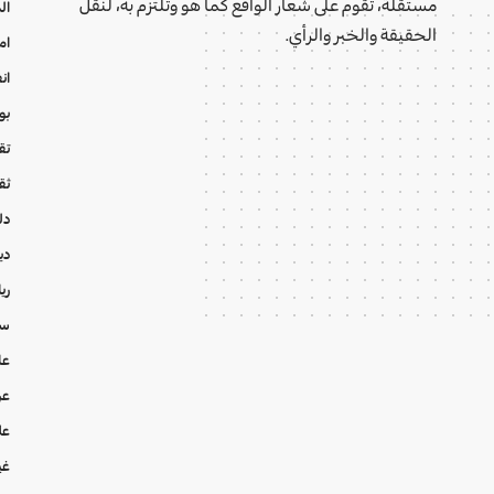
مستقلة، تقوم على شعار الواقع كما هو وتلتزم به، لنقل
ال
الحقيقة والخبر والرأي.
ام
ان
بو
تقا
ثق
دل
دي
ري
سي
عا
عر
عل
غي