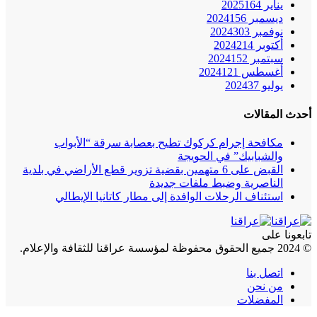
يناير 2025
164
ديسمبر 2024
156
نوفمبر 2024
303
أكتوبر 2024
214
سبتمبر 2024
152
أغسطس 2024
121
يوليو 2024
37
أحدث المقالات
مكافحة إجرام كركوك تطيح بعصابة سرقة “الأبواب
والشبابيك” في الحويجة
القبض على 6 متهمين بقضية تزوير قطع الأراضي في بلدية
الناصرية وضبط ملفات جديدة
استئناف الرحلات الوافدة إلى مطار كاتانيا الإيطالي
تابعونا على
© 2024 جميع الحقوق محفوظة لمؤسسة عراقنا للثقافة والإعلام.
اتصل بنا
من نحن
المفضلات