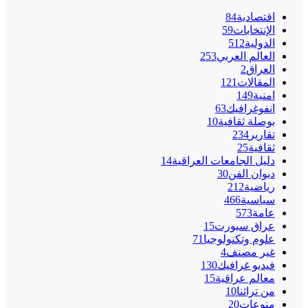
اقتصادية
84
الإنتخابات
59
الدولية
512
العالم العربي
253
العراق
2
المقالات
121
امنية
149
انفوغرافيك
63
بوصلة ثقافية
10
تقارير
234
ثقافية
25
دليل الجامعات العراقية
14
ديوان الفن
30
رياضية
212
سياسية
466
عامة
573
عراق سبورت
15
علوم وتكنولوجيا
71
غير مصنف
4
فيديو غرافيك
130
معالم عراقية
15
من تراثنا
10
منوعات
20