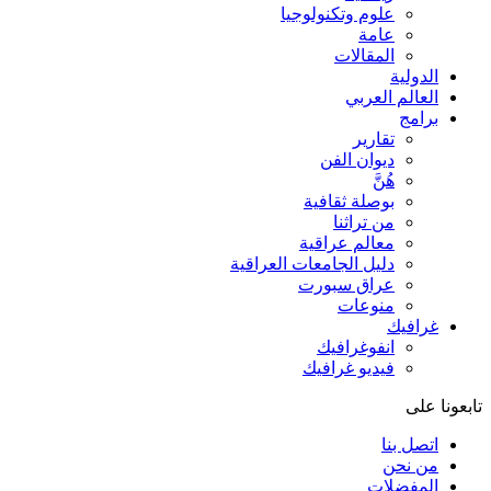
علوم وتكنولوجيا
عامة
المقالات
الدولية
العالم العربي
برامج
تقارير
ديوان الفن
هُنَّ
بوصلة ثقافية
من تراثنا
معالم عراقية
دليل الجامعات العراقية
عراق سبورت
منوعات
غرافيك
انفوغرافيك
فيديو غرافيك
تابعونا على
اتصل بنا
من نحن
المفضلات