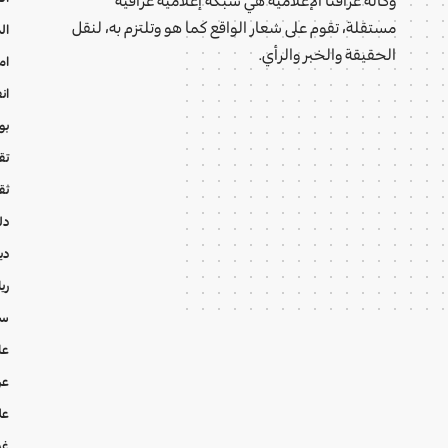
مستقلة، تقوم على شعار الواقع كما هو وتلتزم به، لنقل
ال
الحقيقة والخبر والرأي.
ام
ان
بو
تقا
ثق
دل
دي
ري
سي
عا
عر
عل
غي