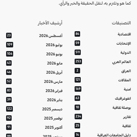
كما هو وتلتزم به، لنقل الحقيقة والخبر والرأي.
التصنيفات
أرشيف الأخبار
اقتصادية
84
أغسطس 2026
23
الإنتخابات
59
يوليو 2026
109
الدولية
511
يونيو 2026
106
العالم العربي
253
مايو 2026
43
العراق
2
أبريل 2026
46
المقالات
121
مارس 2026
52
امنية
149
فبراير 2026
83
انفوغرافيك
63
يناير 2026
39
بوصلة ثقافية
10
ديسمبر 2025
122
تقارير
234
نوفمبر 2025
92
ثقافية
25
أكتوبر 2025
91
دليل الجامعات العراقية
14
سبتمبر 2025
99