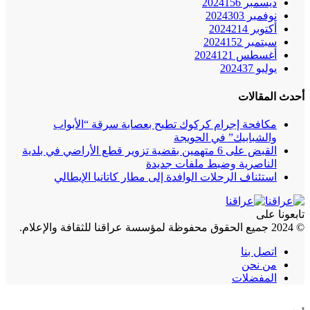
ديسمبر 2024
156
نوفمبر 2024
303
أكتوبر 2024
214
سبتمبر 2024
152
أغسطس 2024
121
يوليو 2024
37
أحدث المقالات
مكافحة إجرام كركوك تطيح بعصابة سرقة “الأبواب
والشبابيك” في الحويجة
القبض على 6 متهمين بقضية تزوير قطع الأراضي في بلدية
الناصرية وضبط ملفات جديدة
استئناف الرحلات الوافدة إلى مطار كاتانيا الإيطالي
تابعونا على
© 2024 جميع الحقوق محفوظة لمؤسسة عراقنا للثقافة والإعلام.
اتصل بنا
من نحن
المفضلات