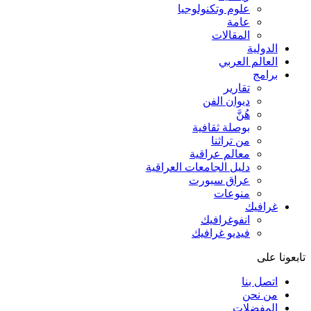
علوم وتكنولوجيا
عامة
المقالات
الدولية
العالم العربي
برامج
تقارير
ديوان الفن
هُنَّ
بوصلة ثقافية
من تراثنا
معالم عراقية
دليل الجامعات العراقية
عراق سبورت
منوعات
غرافيك
انفوغرافيك
فيديو غرافيك
تابعونا على
اتصل بنا
من نحن
المفضلات