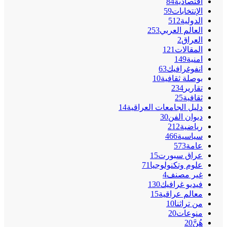
اقتصادية
84
الإنتخابات
59
الدولية
512
العالم العربي
253
العراق
2
المقالات
121
امنية
149
انفوغرافيك
63
بوصلة ثقافية
10
تقارير
234
ثقافية
25
دليل الجامعات العراقية
14
ديوان الفن
30
رياضية
212
سياسية
466
عامة
573
عراق سبورت
15
علوم وتكنولوجيا
71
غير مصنف
4
فيديو غرافيك
130
معالم عراقية
15
من تراثنا
10
منوعات
20
هُنَّ
20