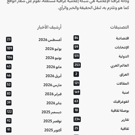
وكالة عراقنا الإعلامية هي شبكة إعلامية عراقية مستقلة، تقوم على شعار الواقع
كما هو وتلتزم به، لنقل الحقيقة والخبر والرأي.
التصنيفات
أرشيف الأخبار
اقتصادية
84
أغسطس 2026
23
الإنتخابات
59
يوليو 2026
109
الدولية
511
يونيو 2026
106
العالم العربي
253
مايو 2026
43
العراق
2
أبريل 2026
46
المقالات
121
مارس 2026
52
امنية
149
فبراير 2026
83
انفوغرافيك
63
يناير 2026
39
بوصلة ثقافية
10
ديسمبر 2025
122
تقارير
234
نوفمبر 2025
92
ثقافية
25
أكتوبر 2025
91