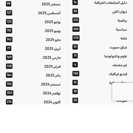
دليل الجامعات العراقية
14
سبتمبر 2025
99
ديوان الفن
30
أغسطس 2025
127
رياضية
212
يوليو 2025
125
سياسية
465
يونيو 2025
110
عامة
570
مايو 2025
142
عراق سبورت
15
أبريل 2025
77
علوم وتكنولوجيا
71
مارس 2025
169
غير مصنف
4
فبراير 2025
138
فيديو غرافيك
130
يناير 2025
164
معالم عراقية
15
ديسمبر 2024
156
من تراثنا
10
نوفمبر 2024
303
منوعات
20
أكتوبر 2024
214
هُنَّ
20
سبتمبر 2024
152
أغسطس 2024
121
يوليو 2024
37