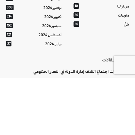
من تراثنا
10
نوفمبر 2024
303
منوعات
20
أكتوبر 2024
214
هُنَّ
20
سبتمبر 2024
152
أغسطس 2024
121
يوليو 2024
37
أحدث المقالات
مخرجات اجتماع ائتلاف إدارة الدولة في القصر الحكومي
“فيفا” يجدد الثقة في إنفانتينو ويتوعد بالرد على الإساءات
وفاة الفنان عبد الرزاق العزاوي
تابعونا على