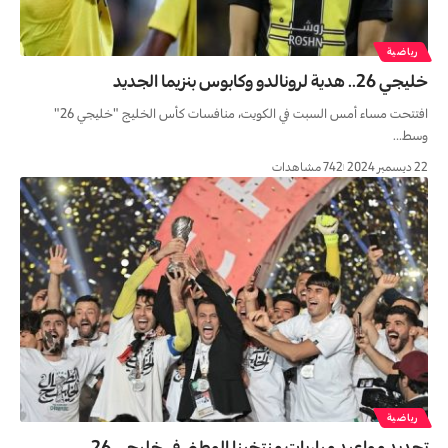
رياضية
خليجي 26.. هدية لرونالدو وكابوس بنزيما الجديد
افتتحت مساء أمس السبت في الكويت، منافسات كأس الخليج "خليجي 26"
وسط…
22 ديسمبر 2024
742 مشاهدات
رياضية
تحديد مواعيد مباريات منتخبنا الوطني في خليجي 26