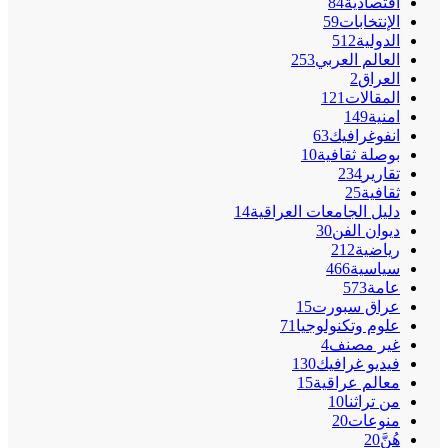
اقتصادية
84
الإنتخابات
59
الدولية
512
العالم العربي
253
العراق
2
المقالات
121
امنية
149
انفوغرافيك
63
بوصلة ثقافية
10
تقارير
234
ثقافية
25
دليل الجامعات العراقية
14
ديوان الفن
30
رياضية
212
سياسية
466
عامة
573
عراق سبورت
15
علوم وتكنولوجيا
71
غير مصنف
4
فيديو غرافيك
130
معالم عراقية
15
من تراثنا
10
منوعات
20
هُنَّ
20