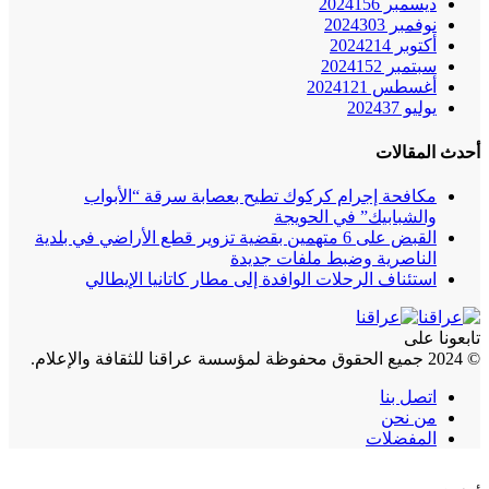
ديسمبر 2024
156
نوفمبر 2024
303
أكتوبر 2024
214
سبتمبر 2024
152
أغسطس 2024
121
يوليو 2024
37
أحدث المقالات
مكافحة إجرام كركوك تطيح بعصابة سرقة “الأبواب
والشبابيك” في الحويجة
القبض على 6 متهمين بقضية تزوير قطع الأراضي في بلدية
الناصرية وضبط ملفات جديدة
استئناف الرحلات الوافدة إلى مطار كاتانيا الإيطالي
تابعونا على
© 2024 جميع الحقوق محفوظة لمؤسسة عراقنا للثقافة والإعلام.
اتصل بنا
من نحن
المفضلات