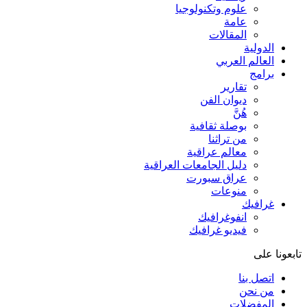
علوم وتكنولوجيا
عامة
المقالات
الدولية
العالم العربي
برامج
تقارير
ديوان الفن
هُنَّ
بوصلة ثقافية
من تراثنا
معالم عراقية
دليل الجامعات العراقية
عراق سبورت
منوعات
غرافيك
انفوغرافيك
فيديو غرافيك
تابعونا على
اتصل بنا
من نحن
المفضلات