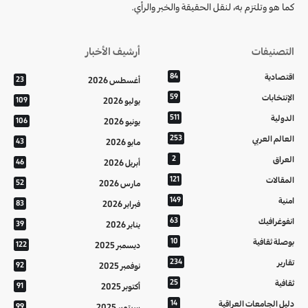
كما هو وتلتزم به، لنقل الحقيقة والخبر والرأي.
التصنيفات
أرشيف الأخبار
اقتصادية
84
أغسطس 2026
23
الإنتخابات
59
يوليو 2026
109
الدولية
511
يونيو 2026
106
العالم العربي
253
مايو 2026
43
العراق
2
أبريل 2026
46
المقالات
121
مارس 2026
52
امنية
149
فبراير 2026
83
انفوغرافيك
63
يناير 2026
39
بوصلة ثقافية
10
ديسمبر 2025
122
تقارير
234
نوفمبر 2025
92
ثقافية
25
أكتوبر 2025
91
دليل الجامعات العراقية
14
سبتمبر 2025
99