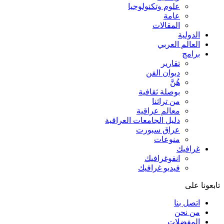
علوم وتكنولوجيا
عامة
المقالات
الدولية
العالم العربي
برامج
تقارير
ديوان الفن
هُنَّ
بوصلة ثقافية
من تراثنا
معالم عراقية
دليل الجامعات العراقية
عراق سبورت
منوعات
غرافيك
انفوغرافيك
فيديو غرافيك
تابعونا على
اتصل بنا
من نحن
المفضلات