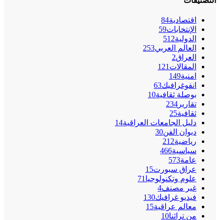
التصنيفات
اقتصادية
84
الإنتخابات
59
الدولية
512
العالم العربي
253
العراق
2
المقالات
121
امنية
149
انفوغرافيك
63
بوصلة ثقافية
10
تقارير
234
ثقافية
25
دليل الجامعات العراقية
14
ديوان الفن
30
رياضية
212
سياسية
466
عامة
573
عراق سبورت
15
علوم وتكنولوجيا
71
غير مصنف
4
فيديو غرافيك
130
معالم عراقية
15
من تراثنا
10