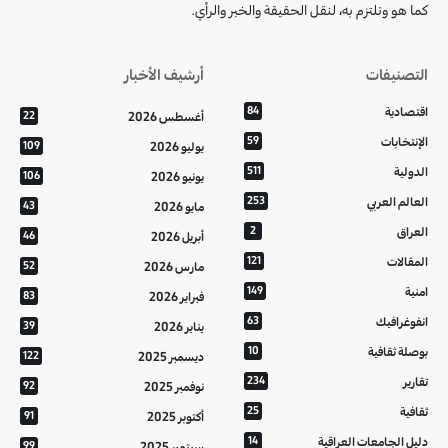
كما هو وتلتزم به، لنقل الحقيقة والخبر والرأي.
التصنيفات
أرشيف الأخبار
اقتصادية
84
أغسطس 2026
22
الإنتخابات
59
يوليو 2026
109
الدولية
511
يونيو 2026
106
العالم العربي
253
مايو 2026
43
العراق
2
أبريل 2026
46
المقالات
121
مارس 2026
52
امنية
149
فبراير 2026
83
انفوغرافيك
63
يناير 2026
39
بوصلة ثقافية
10
ديسمبر 2025
122
تقارير
234
نوفمبر 2025
92
ثقافية
25
أكتوبر 2025
91
دليل الجامعات العراقية
14
سبتمبر 2025
99