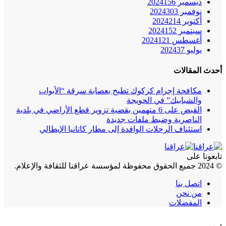
ديسمبر 2024
156
نوفمبر 2024
303
أكتوبر 2024
214
سبتمبر 2024
152
أغسطس 2024
121
يوليو 2024
37
أحدث المقالات
مكافحة إجرام كركوك تطيح بعصابة سرقة “الأبواب
والشبابيك” في الحويجة
القبض على 6 متهمين بقضية تزوير قطع الأراضي في بلدية
الناصرية وضبط ملفات جديدة
استئناف الرحلات الوافدة إلى مطار كاتانيا الإيطالي
تابعونا على
© 2024 جميع الحقوق محفوظة لمؤسسة عراقنا للثقافة والإعلام.
اتصل بنا
من نحن
المفضلات