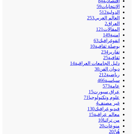
اقتصادية
84
الإنتخابات
59
الدولية
512
العالم العربي
253
العراق
2
المقالات
121
امنية
149
انفوغرافيك
63
بوصلة ثقافية
10
تقارير
234
ثقافية
25
دليل الجامعات العراقية
14
ديوان الفن
30
رياضية
212
سياسية
466
عامة
573
عراق سبورت
15
علوم وتكنولوجيا
71
غير مصنف
4
فيديو غرافيك
130
معالم عراقية
15
من تراثنا
10
منوعات
20
هُنَّ
20