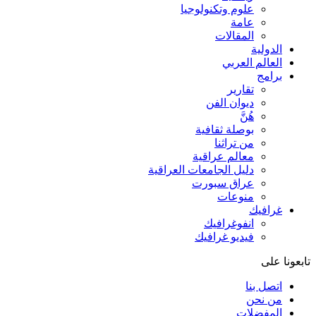
علوم وتكنولوجيا
عامة
المقالات
الدولية
العالم العربي
برامج
تقارير
ديوان الفن
هُنَّ
بوصلة ثقافية
من تراثنا
معالم عراقية
دليل الجامعات العراقية
عراق سبورت
منوعات
غرافيك
انفوغرافيك
فيديو غرافيك
تابعونا على
اتصل بنا
من نحن
المفضلات