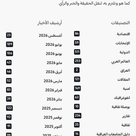
كما هو وتلتزم به، لنقل الحقيقة والخبر والرأي.
التصنيفات
أرشيف الأخبار
اقتصادية
84
أغسطس 2026
23
الإنتخابات
59
يوليو 2026
109
الدولية
511
يونيو 2026
106
العالم العربي
253
مايو 2026
43
العراق
2
أبريل 2026
46
المقالات
121
مارس 2026
52
امنية
149
فبراير 2026
83
انفوغرافيك
63
يناير 2026
39
بوصلة ثقافية
10
ديسمبر 2025
122
تقارير
234
نوفمبر 2025
92
ثقافية
25
أكتوبر 2025
91
دليل الجامعات العراقية
14
سبتمبر 2025
99