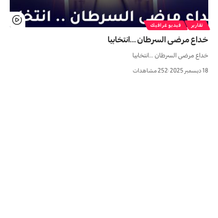
تقارير
فيديو غرافيك
خداع مرضی السرطان …انتخابیا
خداع مرضی السرطان ...انتخابیا
18 ديسمبر 2025
252 مشاهدات