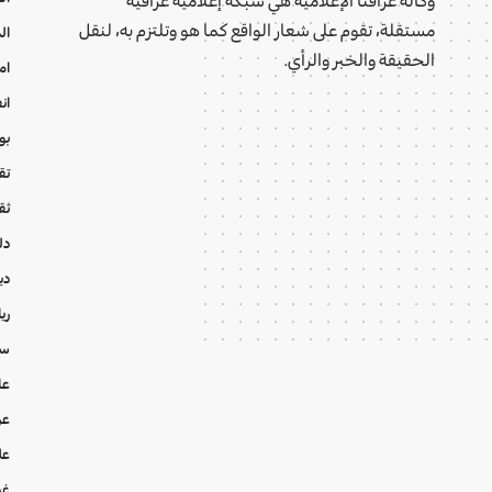
مستقلة، تقوم على شعار الواقع كما هو وتلتزم به، لنقل
ال
الحقيقة والخبر والرأي.
ام
ان
بو
تقا
ثق
دل
دي
ري
سي
عا
عر
عل
غي