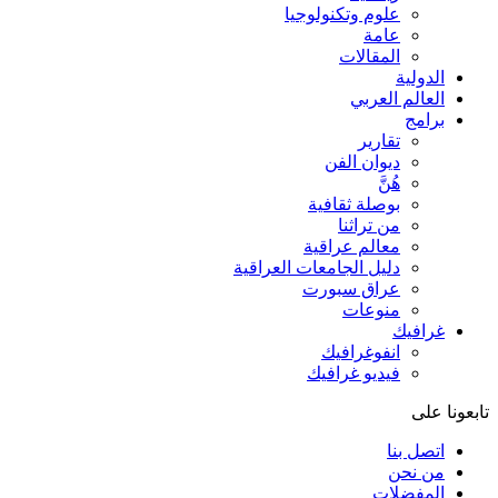
علوم وتكنولوجيا
عامة
المقالات
الدولية
العالم العربي
برامج
تقارير
ديوان الفن
هُنَّ
بوصلة ثقافية
من تراثنا
معالم عراقية
دليل الجامعات العراقية
عراق سبورت
منوعات
غرافيك
انفوغرافيك
فيديو غرافيك
تابعونا على
اتصل بنا
من نحن
المفضلات