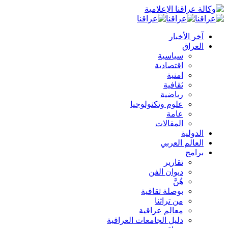
آخر الأخبار
العراق
سياسية
اقتصادية
امنية
ثقافية
رياضية
علوم وتكنولوجيا
عامة
المقالات
الدولية
العالم العربي
برامج
تقارير
ديوان الفن
هُنَّ
بوصلة ثقافية
من تراثنا
معالم عراقية
دليل الجامعات العراقية