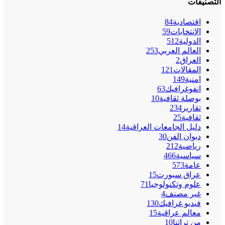
التصنيفات
اقتصادية
84
الإنتخابات
59
الدولية
512
العالم العربي
253
العراق
2
المقالات
121
امنية
149
انفوغرافيك
63
بوصلة ثقافية
10
تقارير
234
ثقافية
25
دليل الجامعات العراقية
14
ديوان الفن
30
رياضية
212
سياسية
466
عامة
573
عراق سبورت
15
علوم وتكنولوجيا
71
غير مصنف
4
فيديو غرافيك
130
معالم عراقية
15
من تراثنا
10