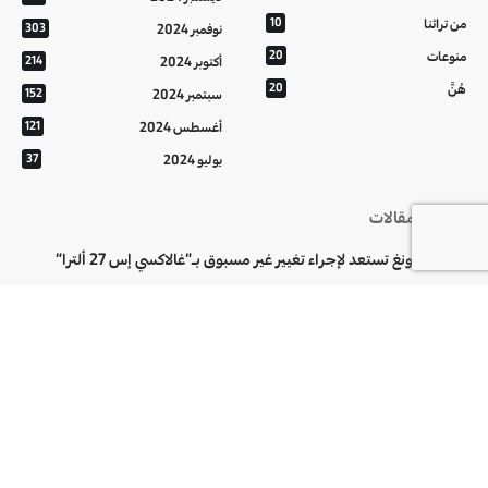
من تراثنا
10
نوفمبر 2024
303
منوعات
20
أكتوبر 2024
214
هُنَّ
20
سبتمبر 2024
152
أغسطس 2024
121
يوليو 2024
37
أحدث المقالات
سامسونغ تستعد لإجراء تغيير غير مسبوق بـ”غالاكسي إس 27 ألترا”
مخرجات اجتماع ائتلاف إدارة الدولة في القصر الحكومي
“فيفا” يجدد الثقة في إنفانتينو ويتوعد بالرد على الإساءات
تابعونا على