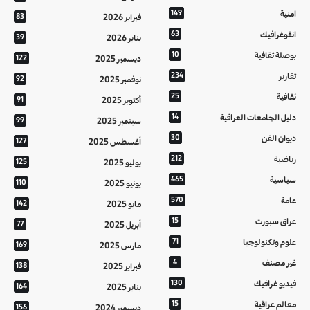
امنية
149
فبراير 2026
83
انفوغرافيك
63
يناير 2026
39
بوصلة ثقافية
10
ديسمبر 2025
122
تقارير
234
نوفمبر 2025
92
ثقافية
25
أكتوبر 2025
91
دليل الجامعات العراقية
14
سبتمبر 2025
99
ديوان الفن
30
أغسطس 2025
127
رياضية
212
يوليو 2025
125
سياسية
465
يونيو 2025
110
عامة
570
مايو 2025
142
عراق سبورت
15
أبريل 2025
77
علوم وتكنولوجيا
71
مارس 2025
169
غير مصنف
4
فبراير 2025
138
فيديو غرافيك
130
يناير 2025
164
معالم عراقية
15
ديسمبر 2024
156