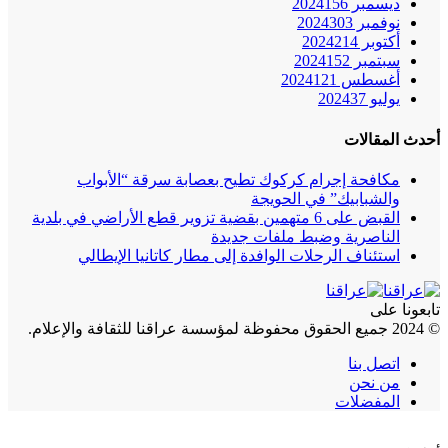
ديسمبر 2024
156
نوفمبر 2024
303
أكتوبر 2024
214
سبتمبر 2024
152
أغسطس 2024
121
يوليو 2024
37
أحدث المقالات
مكافحة إجرام كركوك تطيح بعصابة سرقة “الأبواب
والشبابيك” في الحويجة
القبض على 6 متهمين بقضية تزوير قطع الأراضي في بلدية
الناصرية وضبط ملفات جديدة
استئناف الرحلات الوافدة إلى مطار كاتانيا الإيطالي
تابعونا على
© 2024 جميع الحقوق محفوظة لمؤسسة عراقنا للثقافة والإعلام.
اتصل بنا
من نحن
المفضلات