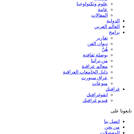
علوم وتكنولوجيا
عامة
المقالات
الدولية
العالم العربي
برامج
تقارير
ديوان الفن
هُنَّ
بوصلة ثقافية
من تراثنا
معالم عراقية
دليل الجامعات العراقية
عراق سبورت
منوعات
غرافيك
انفوغرافيك
فيديو غرافيك
تابعونا على
اتصل بنا
من نحن
المفضلات