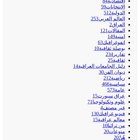
اقتصادية
84
الإنتخابات
59
الدولية
512
العالم العربي
253
العراق
2
المقالات
121
امنية
149
انفوغرافيك
63
بوصلة ثقافية
10
تقارير
234
ثقافية
25
دليل الجامعات العراقية
14
ديوان الفن
30
رياضية
212
سياسية
466
عامة
573
عراق سبورت
15
علوم وتكنولوجيا
71
غير مصنف
4
فيديو غرافيك
130
معالم عراقية
15
من تراثنا
10
منوعات
20
هُنَّ
20