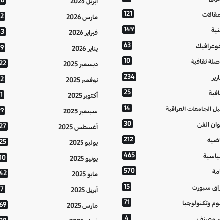
46
أبريل 2026
121
مقالات
52
مارس 2026
149
نية
83
فبراير 2026
63
فوغرافيك
39
يناير 2026
10
صلة ثقافية
122
ديسمبر 2025
234
رير
92
نوفمبر 2025
25
افية
1
أكتوبر 2025
14
يل الجامعات العراقية
99
سبتمبر 2025
30
وان الفن
127
أغسطس 2025
212
اضية
125
يوليو 2025
465
اسية
10
يونيو 2025
570
مة
142
مايو 2025
15
اق سبورت
77
أبريل 2025
71
وم وتكنولوجيا
169
مارس 2025
4
ر مصنف