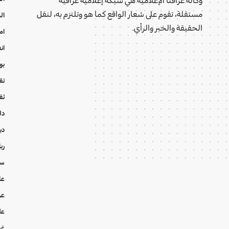
مستقلة، تقوم على شعار الواقع كما هو وتلتزم به، لنقل
ال
الحقيقة والخبر والرأي.
ام
ان
بو
تقا
ثق
دل
دي
ري
سي
عا
عر
عل
غي