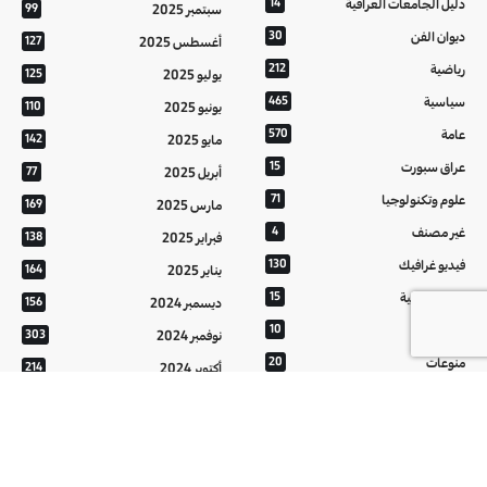
دليل الجامعات العراقية
14
سبتمبر 2025
99
ديوان الفن
30
أغسطس 2025
127
رياضية
212
يوليو 2025
125
سياسية
465
يونيو 2025
110
عامة
570
مايو 2025
142
عراق سبورت
15
أبريل 2025
77
علوم وتكنولوجيا
71
مارس 2025
169
غير مصنف
4
فبراير 2025
138
فيديو غرافيك
130
يناير 2025
164
معالم عراقية
15
ديسمبر 2024
156
من تراثنا
10
نوفمبر 2024
303
منوعات
20
أكتوبر 2024
214
هُنَّ
20
سبتمبر 2024
152
أغسطس 2024
121
يوليو 2024
37