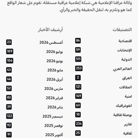
وكالة عراقنا الإعلامية هي شبكة إعلامية عراقية مستقلة، تقوم على شعار الواقع
كما هو وتلتزم به، لنقل الحقيقة والخبر والرأي.
التصنيفات
أرشيف الأخبار
اقتصادية
84
أغسطس 2026
23
الإنتخابات
59
يوليو 2026
109
الدولية
511
يونيو 2026
106
العالم العربي
253
مايو 2026
43
العراق
2
أبريل 2026
46
المقالات
121
مارس 2026
52
امنية
149
فبراير 2026
83
انفوغرافيك
63
يناير 2026
39
بوصلة ثقافية
10
ديسمبر 2025
122
تقارير
234
نوفمبر 2025
92
ثقافية
25
أكتوبر 2025
91