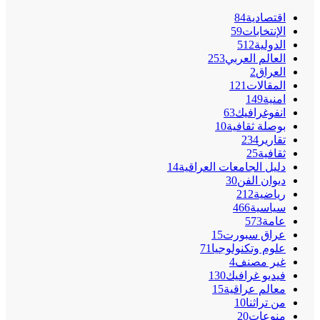
اقتصادية
84
الإنتخابات
59
الدولية
512
العالم العربي
253
العراق
2
المقالات
121
امنية
149
انفوغرافيك
63
بوصلة ثقافية
10
تقارير
234
ثقافية
25
دليل الجامعات العراقية
14
ديوان الفن
30
رياضية
212
سياسية
466
عامة
573
عراق سبورت
15
علوم وتكنولوجيا
71
غير مصنف
4
فيديو غرافيك
130
معالم عراقية
15
من تراثنا
10
منوعات
20