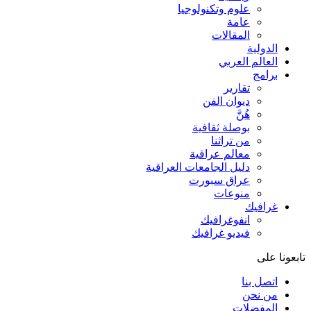
علوم وتكنولوجيا
عامة
المقالات
الدولية
العالم العربي
برامج
تقارير
ديوان الفن
هُنَّ
بوصلة ثقافية
من تراثنا
معالم عراقية
دليل الجامعات العراقية
عراق سبورت
منوعات
غرافيك
انفوغرافيك
فيديو غرافيك
تابعونا على
اتصل بنا
من نحن
المفضلات