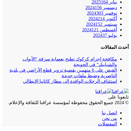
يناير 2025
164
ديسمبر 2024
156
نوفمبر 2024
303
أكتوبر 2024
214
سبتمبر 2024
152
أغسطس 2024
121
يوليو 2024
37
أحدث المقالات
مكافحة إجرام كركوك تطيح بعصابة سرقة “الأبواب
والشبابيك” في الحويجة
القبض على 6 متهمين بقضية تزوير قطع الأراضي في بلدية
الناصرية وضبط ملفات جديدة
استئناف الرحلات الوافدة إلى مطار كاتانيا الإيطالي
تابعونا على
© 2024 جميع الحقوق محفوظة لمؤسسة عراقنا للثقافة والإعلام.
اتصل بنا
من نحن
المفضلات