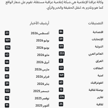
وكالة عراقنا الإعلامية هي شبكة إعلامية عراقية مستقلة، تقوم على شعار الواقع
كما هو وتلتزم به، لنقل الحقيقة والخبر والرأي.
التصنيفات
أرشيف الأخبار
اقتصادية
84
أغسطس 2026
23
الإنتخابات
59
يوليو 2026
109
الدولية
511
يونيو 2026
106
العالم العربي
253
مايو 2026
43
العراق
2
أبريل 2026
46
المقالات
121
مارس 2026
52
امنية
149
فبراير 2026
83
انفوغرافيك
63
يناير 2026
39
بوصلة ثقافية
10
ديسمبر 2025
122
تقارير
234
نوفمبر 2025
92
ثقافية
25
أكتوبر 2025
91