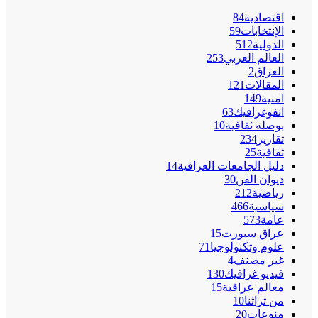
اقتصادية
84
الإنتخابات
59
الدولية
512
العالم العربي
253
العراق
2
المقالات
121
امنية
149
انفوغرافيك
63
بوصلة ثقافية
10
تقارير
234
ثقافية
25
دليل الجامعات العراقية
14
ديوان الفن
30
رياضية
212
سياسية
466
عامة
573
عراق سبورت
15
علوم وتكنولوجيا
71
غير مصنف
4
فيديو غرافيك
130
معالم عراقية
15
من تراثنا
10
منوعات
20