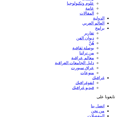
علوم وتكنولوجيا
عامة
المقالات
الدولية
العالم العربي
برامج
تقارير
ديوان الفن
هُنَّ
بوصلة ثقافية
من تراثنا
معالم عراقية
دليل الجامعات العراقية
عراق سبورت
منوعات
غرافيك
انفوغرافيك
فيديو غرافيك
تابعونا على
اتصل بنا
من نحن
المفضلات