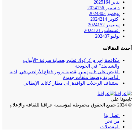
يناير 2025
164
ديسمبر 2024
156
نوفمبر 2024
303
أكتوبر 2024
214
سبتمبر 2024
152
أغسطس 2024
121
يوليو 2024
37
أحدث المقالات
مكافحة إجرام كركوك تطيح بعصابة سرقة “الأبواب
والشبابيك” في الحويجة
القبض على 6 متهمين بقضية تزوير قطع الأراضي في بلدية
الناصرية وضبط ملفات جديدة
استئناف الرحلات الوافدة إلى مطار كاتانيا الإيطالي
تابعونا على
© 2024 جميع الحقوق محفوظة لمؤسسة عراقنا للثقافة والإعلام.
اتصل بنا
من نحن
المفضلات