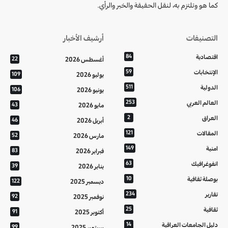
كما هو وتلتزم به، لنقل الحقيقة والخبر والرأي.
التصنيفات
أرشيف الأخبار
اقتصادية
84
أغسطس 2026
22
الإنتخابات
59
يوليو 2026
109
الدولية
511
يونيو 2026
106
العالم العربي
253
مايو 2026
43
العراق
2
أبريل 2026
46
المقالات
121
مارس 2026
52
امنية
149
فبراير 2026
83
انفوغرافيك
63
يناير 2026
39
بوصلة ثقافية
10
ديسمبر 2025
122
تقارير
234
نوفمبر 2025
92
ثقافية
25
أكتوبر 2025
91
دليل الجامعات العراقية
14
سبتمبر 2025
99