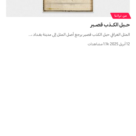
من تراثنا
حـبل الكـذب قصـير
المثل العراقي حبل الکذب قصیر يرجع أصل المثل إلى مدينة بغـداد ،…
12 أبريل 2025
1.1k مشاهدات