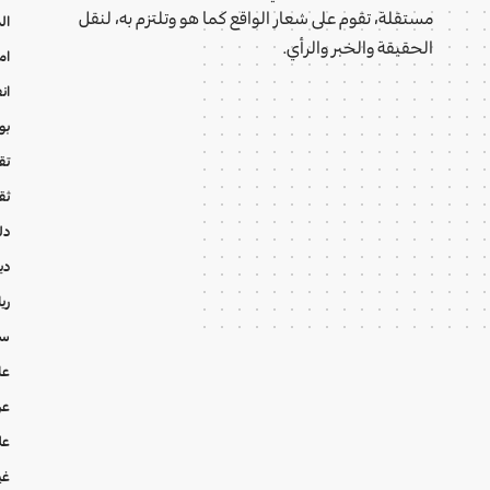
مستقلة، تقوم على شعار الواقع كما هو وتلتزم به، لنقل
ال
الحقيقة والخبر والرأي.
ام
ان
بو
تقا
ثق
دل
دي
ري
سي
عا
عر
عل
غي