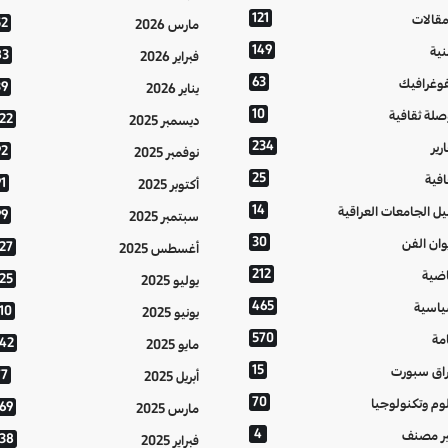
121
مقالات
52
مارس 2026
149
نية
83
فبراير 2026
63
فوغرافيك
39
يناير 2026
10
صلة ثقافية
122
ديسمبر 2025
234
رير
92
نوفمبر 2025
25
افية
1
أكتوبر 2025
14
يل الجامعات العراقية
99
سبتمبر 2025
30
وان الفن
127
أغسطس 2025
212
اضية
125
يوليو 2025
465
اسية
10
يونيو 2025
570
مة
142
مايو 2025
15
اق سبورت
77
أبريل 2025
70
وم وتكنولوجيا
169
مارس 2025
4
ر مصنف
138
فبراير 2025