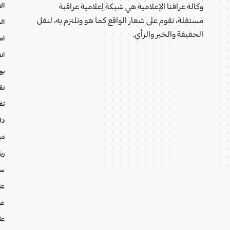
ال
وكالة عراقنا الإعلامية هي شبكة إعلامية عراقية
مستقلة، تقوم على شعار الواقع كما هو وتلتزم به، لنقل
ال
الحقيقة والخبر والرأي.
ام
ان
بو
تقا
ثق
دل
دي
ري
سي
عا
عر
عل