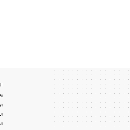
ال
اق
ال
ال
ال