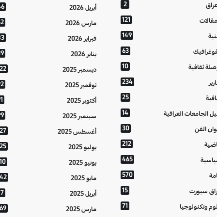
2
عراق
46
أبريل 2026
121
مقالات
52
مارس 2026
149
نية
83
فبراير 2026
63
فوغرافيك
39
يناير 2026
10
صلة ثقافية
122
ديسمبر 2025
234
رير
92
نوفمبر 2025
25
افية
1
أكتوبر 2025
14
يل الجامعات العراقية
99
سبتمبر 2025
30
وان الفن
127
أغسطس 2025
212
اضية
125
يوليو 2025
465
اسية
10
يونيو 2025
570
مة
142
مايو 2025
15
اق سبورت
77
أبريل 2025
71
وم وتكنولوجيا
169
مارس 2025