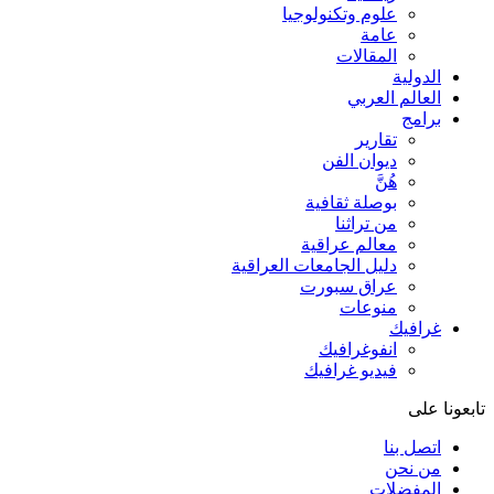
علوم وتكنولوجيا
عامة
المقالات
الدولية
العالم العربي
برامج
تقارير
ديوان الفن
هُنَّ
بوصلة ثقافية
من تراثنا
معالم عراقية
دليل الجامعات العراقية
عراق سبورت
منوعات
غرافيك
انفوغرافيك
فيديو غرافيك
تابعونا على
اتصل بنا
من نحن
المفضلات