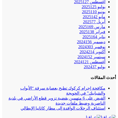
أغسطس 2025
127
يوليو 2025
125
يونيو 2025
110
مايو 2025
142
أبريل 2025
77
مارس 2025
169
فبراير 2025
138
يناير 2025
164
ديسمبر 2024
156
نوفمبر 2024
303
أكتوبر 2024
214
سبتمبر 2024
152
أغسطس 2024
121
يوليو 2024
37
أحدث المقالات
مكافحة إجرام كركوك تطيح بعصابة سرقة “الأبواب
والشبابيك” في الحويجة
القبض على 6 متهمين بقضية تزوير قطع الأراضي في بلدية
الناصرية وضبط ملفات جديدة
استئناف الرحلات الوافدة إلى مطار كاتانيا الإيطالي