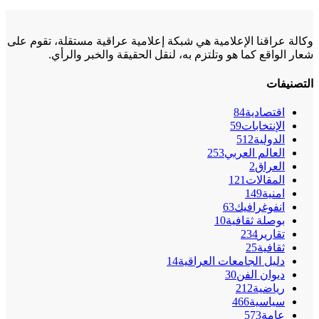
وكالة عراقنا الإعلامية هي شبكة إعلامية عراقية مستقلة، تقوم على
شعار الواقع كما هو وتلتزم به، لنقل الحقيقة والخبر والرأي.
التصنيفات
اقتصادية
84
الإنتخابات
59
الدولية
512
العالم العربي
253
العراق
2
المقالات
121
امنية
149
انفوغرافيك
63
بوصلة ثقافية
10
تقارير
234
ثقافية
25
دليل الجامعات العراقية
14
ديوان الفن
30
رياضية
212
سياسية
466
عامة
573