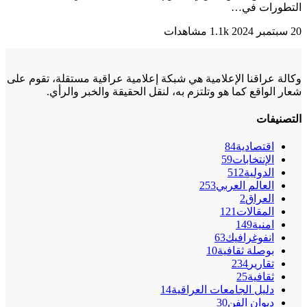
التطورات في…
20 سبتمبر 2024
1.1k مشاهدات
وكالة عراقنا الإعلامية هي شبكة إعلامية عراقية مستقلة، تقوم على
شعار الواقع كما هو وتلتزم به، لنقل الحقيقة والخبر والرأي.
التصنيفات
اقتصادية
84
الإنتخابات
59
الدولية
512
العالم العربي
253
العراق
2
المقالات
121
امنية
149
انفوغرافيك
63
بوصلة ثقافية
10
تقارير
234
ثقافية
25
دليل الجامعات العراقية
14
ديوان الفن
30