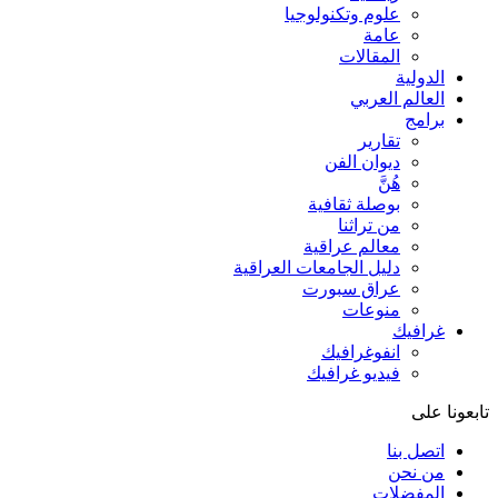
علوم وتكنولوجيا
عامة
المقالات
الدولية
العالم العربي
برامج
تقارير
ديوان الفن
هُنَّ
بوصلة ثقافية
من تراثنا
معالم عراقية
دليل الجامعات العراقية
عراق سبورت
منوعات
غرافيك
انفوغرافيك
فيديو غرافيك
تابعونا على
اتصل بنا
من نحن
المفضلات