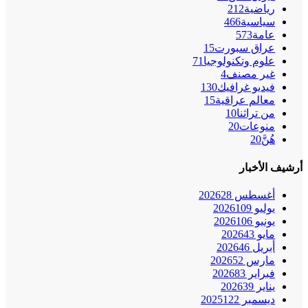
رياضية
212
سياسية
466
عامة
573
عراق سبورت
15
علوم وتكنولوجيا
71
غير مصنف
4
فيديو غرافيك
130
معالم عراقية
15
من تراثنا
10
منوعات
20
هُنَّ
20
أرشيف الأخبار
أغسطس 2026
28
يوليو 2026
109
يونيو 2026
106
مايو 2026
43
أبريل 2026
46
مارس 2026
52
فبراير 2026
83
يناير 2026
39
ديسمبر 2025
122