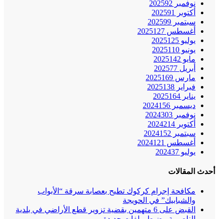
نوفمبر 2025
92
أكتوبر 2025
91
سبتمبر 2025
99
أغسطس 2025
127
يوليو 2025
125
يونيو 2025
110
مايو 2025
142
أبريل 2025
77
مارس 2025
169
فبراير 2025
138
يناير 2025
164
ديسمبر 2024
156
نوفمبر 2024
303
أكتوبر 2024
214
سبتمبر 2024
152
أغسطس 2024
121
يوليو 2024
37
أحدث المقالات
مكافحة إجرام كركوك تطيح بعصابة سرقة “الأبواب
والشبابيك” في الحويجة
القبض على 6 متهمين بقضية تزوير قطع الأراضي في بلدية
الناصرية وضبط ملفات جديدة