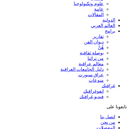
علوم وتكنولوجيا
عامة
المقالات
الدولية
العالم العربي
برامج
تقارير
ديوان الفن
هُنَّ
بوصلة ثقافية
من تراثنا
معالم عراقية
دليل الجامعات العراقية
عراق سبورت
منوعات
غرافيك
انفوغرافيك
فيديو غرافيك
تابعونا على
اتصل بنا
من نحن
المفضلات