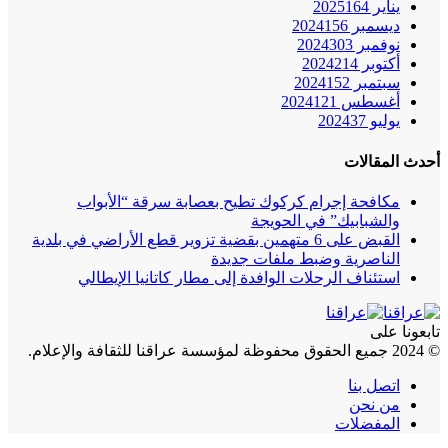
يناير 2025
164
ديسمبر 2024
156
نوفمبر 2024
303
أكتوبر 2024
214
سبتمبر 2024
152
أغسطس 2024
121
يوليو 2024
37
أحدث المقالات
مكافحة إجرام كركوك تطيح بعصابة سرقة “الأبواب
والشبابيك” في الحويجة
القبض على 6 متهمين بقضية تزوير قطع الأراضي في بلدية
الناصرية وضبط ملفات جديدة
استئناف الرحلات الوافدة إلى مطار كاتانيا الإيطالي
تابعونا على
© 2024 جميع الحقوق محفوظة لمؤسسة عراقنا للثقافة والإعلام.
اتصل بنا
من نحن
المفضلات