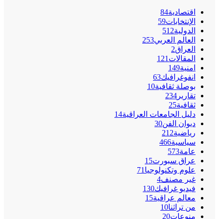
اقتصادية
84
الإنتخابات
59
الدولية
512
العالم العربي
253
العراق
2
المقالات
121
امنية
149
انفوغرافيك
63
بوصلة ثقافية
10
تقارير
234
ثقافية
25
دليل الجامعات العراقية
14
ديوان الفن
30
رياضية
212
سياسية
466
عامة
573
عراق سبورت
15
علوم وتكنولوجيا
71
غير مصنف
4
فيديو غرافيك
130
معالم عراقية
15
من تراثنا
10
منوعات
20