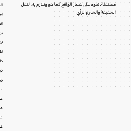
مستقلة، تقوم على شعار الواقع كما هو وتلتزم به، لنقل
ال
الحقيقة والخبر والرأي.
ام
ان
بو
تقا
ثق
دل
دي
ري
سي
عا
عر
عل
غي