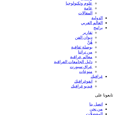
علوم وتكنولوجيا
عامة
المقالات
الدولية
العالم العربي
برامج
تقارير
ديوان الفن
هُنَّ
بوصلة ثقافية
من تراثنا
معالم عراقية
دليل الجامعات العراقية
عراق سبورت
منوعات
غرافيك
انفوغرافيك
فيديو غرافيك
تابعونا على
اتصل بنا
من نحن
المفضلات