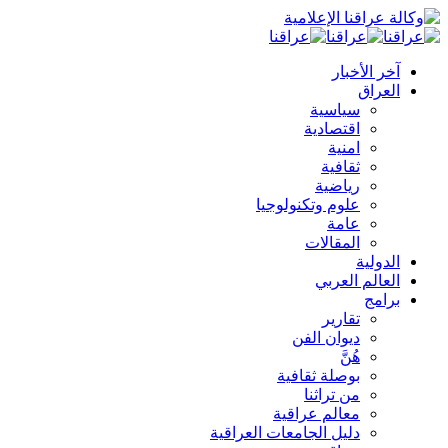
آخر الأخبار
العراق
سياسية
اقتصادية
امنية
ثقافية
رياضية
علوم وتكنولوجيا
عامة
المقالات
الدولية
العالم العربي
برامج
تقارير
ديوان الفن
هُنَّ
بوصلة ثقافية
من تراثنا
معالم عراقية
دليل الجامعات العراقية