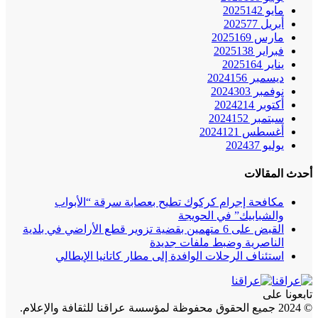
مايو 2025
142
أبريل 2025
77
مارس 2025
169
فبراير 2025
138
يناير 2025
164
ديسمبر 2024
156
نوفمبر 2024
303
أكتوبر 2024
214
سبتمبر 2024
152
أغسطس 2024
121
يوليو 2024
37
أحدث المقالات
مكافحة إجرام كركوك تطيح بعصابة سرقة “الأبواب
والشبابيك” في الحويجة
القبض على 6 متهمين بقضية تزوير قطع الأراضي في بلدية
الناصرية وضبط ملفات جديدة
استئناف الرحلات الوافدة إلى مطار كاتانيا الإيطالي
تابعونا على
© 2024 جميع الحقوق محفوظة لمؤسسة عراقنا للثقافة والإعلام.