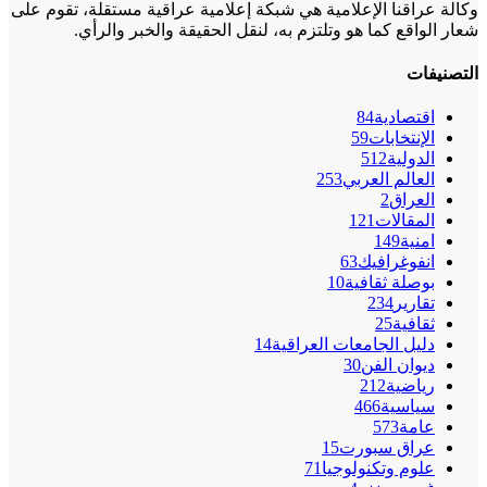
وكالة عراقنا الإعلامية هي شبكة إعلامية عراقية مستقلة، تقوم على
شعار الواقع كما هو وتلتزم به، لنقل الحقيقة والخبر والرأي.
التصنيفات
اقتصادية
84
الإنتخابات
59
الدولية
512
العالم العربي
253
العراق
2
المقالات
121
امنية
149
انفوغرافيك
63
بوصلة ثقافية
10
تقارير
234
ثقافية
25
دليل الجامعات العراقية
14
ديوان الفن
30
رياضية
212
سياسية
466
عامة
573
عراق سبورت
15
علوم وتكنولوجيا
71