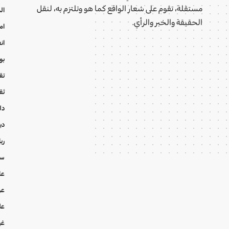
مستقلة، تقوم على شعار الواقع كما هو وتلتزم به، لنقل
ال
الحقيقة والخبر والرأي.
ام
ان
بو
تقا
ثق
دل
دي
ري
سي
عا
عر
عل
غي