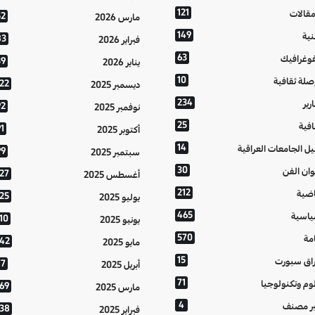
121
مقالات
52
مارس 2026
149
نية
83
فبراير 2026
63
فوغرافيك
39
يناير 2026
10
صلة ثقافية
122
ديسمبر 2025
234
رير
92
نوفمبر 2025
25
افية
1
أكتوبر 2025
14
يل الجامعات العراقية
99
سبتمبر 2025
30
وان الفن
127
أغسطس 2025
212
اضية
125
يوليو 2025
465
اسية
10
يونيو 2025
570
مة
142
مايو 2025
15
اق سبورت
77
أبريل 2025
71
وم وتكنولوجيا
169
مارس 2025
4
ر مصنف
138
فبراير 2025