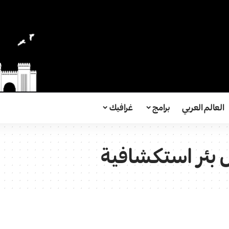
العالم العربي
برامج
غرافيك
 بئر استكشافية