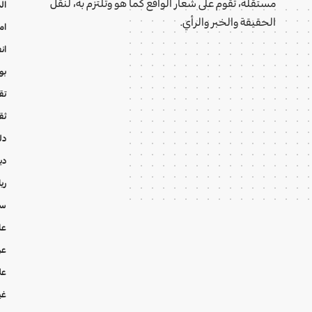
مستقلة، تقوم على شعار الواقع كما هو وتلتزم به، لنقل
ال
الحقيقة والخبر والرأي.
ام
ان
بو
تقا
ثق
دل
دي
ري
سي
عا
عر
عل
غي