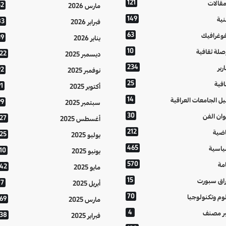
121
مقالات
52
مارس 2026
149
نية
83
فبراير 2026
63
فوغرافيك
39
يناير 2026
10
صلة ثقافية
122
ديسمبر 2025
234
رير
92
نوفمبر 2025
25
افية
1
أكتوبر 2025
14
يل الجامعات العراقية
99
سبتمبر 2025
30
وان الفن
127
أغسطس 2025
212
اضية
125
يوليو 2025
465
اسية
10
يونيو 2025
570
مة
142
مايو 2025
15
اق سبورت
77
أبريل 2025
70
وم وتكنولوجيا
169
مارس 2025
4
ر مصنف
138
فبراير 2025