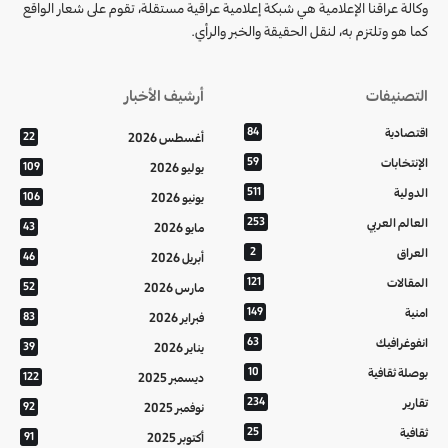
وكالة عراقنا الإعلامية هي شبكة إعلامية عراقية مستقلة، تقوم على شعار الواقع
كما هو وتلتزم به، لنقل الحقيقة والخبر والرأي.
التصنيفات
أرشيف الأخبار
اقتصادية
84
أغسطس 2026
22
الإنتخابات
59
يوليو 2026
109
الدولية
511
يونيو 2026
106
العالم العربي
253
مايو 2026
43
العراق
2
أبريل 2026
46
المقالات
121
مارس 2026
52
امنية
149
فبراير 2026
83
انفوغرافيك
63
يناير 2026
39
بوصلة ثقافية
10
ديسمبر 2025
122
تقارير
234
نوفمبر 2025
92
ثقافية
25
أكتوبر 2025
91