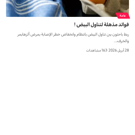
عامة
فوائد مذهلة لتناول البیض !
ربط باحثون بين تناول البيض بانتظام وانخفاض خطر الإصابة بمرض ألزهايمر
والخرف،…
28 أبريل 2026
163 مشاهدات