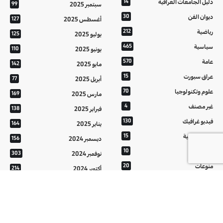
دليل الجامعات العراقية
14
سبتمبر 2025
99
ديوان الفن
30
أغسطس 2025
127
رياضية
212
يوليو 2025
125
سياسية
465
يونيو 2025
110
عامة
570
مايو 2025
142
عراق سبورت
15
أبريل 2025
77
علوم وتكنولوجيا
70
مارس 2025
169
غير مصنف
4
فبراير 2025
138
فيديو غرافيك
130
يناير 2025
164
معالم عراقية
15
ديسمبر 2024
156
من تراثنا
10
نوفمبر 2024
303
منوعات
20
أكتوبر 2024
214
هُنَّ
20
سبتمبر 2024
152
أغسطس 2024
121
يوليو 2024
37