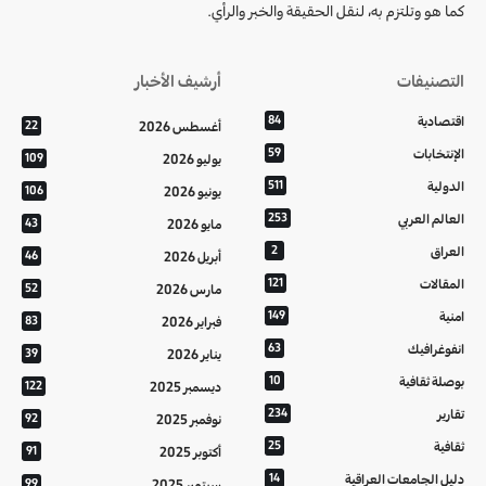
كما هو وتلتزم به، لنقل الحقيقة والخبر والرأي.
التصنيفات
أرشيف الأخبار
اقتصادية
84
أغسطس 2026
22
الإنتخابات
59
يوليو 2026
109
الدولية
511
يونيو 2026
106
العالم العربي
253
مايو 2026
43
العراق
2
أبريل 2026
46
المقالات
121
مارس 2026
52
امنية
149
فبراير 2026
83
انفوغرافيك
63
يناير 2026
39
بوصلة ثقافية
10
ديسمبر 2025
122
تقارير
234
نوفمبر 2025
92
ثقافية
25
أكتوبر 2025
91
دليل الجامعات العراقية
14
سبتمبر 2025
99