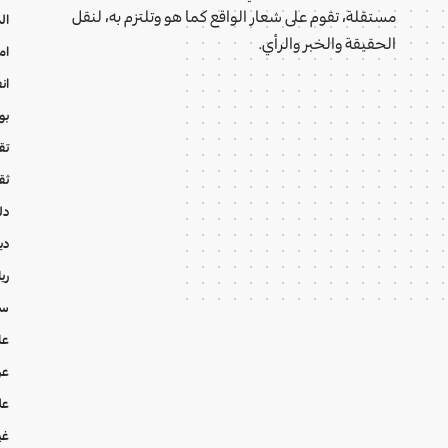
مستقلة، تقوم على شعار الواقع كما هو وتلتزم به، لنقل
ال
الحقيقة والخبر والرأي.
ام
ان
بو
تقا
ثق
دل
دي
ري
سي
عا
عر
عل
غي