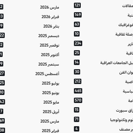
121
مقالات
52
مارس 2026
149
نية
83
فبراير 2026
63
فوغرافيك
39
يناير 2026
10
صلة ثقافية
122
ديسمبر 2025
234
رير
92
نوفمبر 2025
25
افية
1
أكتوبر 2025
14
يل الجامعات العراقية
99
سبتمبر 2025
30
وان الفن
127
أغسطس 2025
212
اضية
125
يوليو 2025
465
اسية
10
يونيو 2025
570
مة
142
مايو 2025
15
اق سبورت
77
أبريل 2025
71
وم وتكنولوجيا
169
مارس 2025
4
ر مصنف
138
فبراير 2025