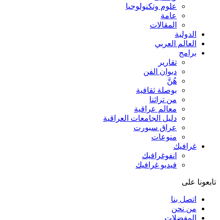
علوم وتكنولوجيا
عامة
المقالات
الدولية
العالم العربي
برامج
تقارير
ديوان الفن
هُنَّ
بوصلة ثقافية
من تراثنا
معالم عراقية
دليل الجامعات العراقية
عراق سبورت
منوعات
غرافيك
انفوغرافيك
فيديو غرافيك
تابعونا على
اتصل بنا
من نحن
المفضلات