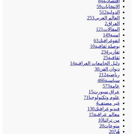
اقتصادية
84
الإنتخابات
59
الدولية
512
العالم العربي
253
العراق
2
المقالات
121
امنية
149
انفوغرافيك
63
بوصلة ثقافية
10
تقارير
234
ثقافية
25
دليل الجامعات العراقية
14
ديوان الفن
30
رياضية
212
سياسية
466
عامة
573
عراق سبورت
15
علوم وتكنولوجيا
71
غير مصنف
4
فيديو غرافيك
130
معالم عراقية
15
من تراثنا
10
منوعات
20
هُنَّ
20