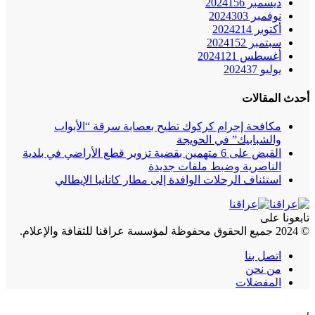
ديسمبر 2024
156
نوفمبر 2024
303
أكتوبر 2024
214
سبتمبر 2024
152
أغسطس 2024
121
يوليو 2024
37
أحدث المقالات
مكافحة إجرام كركوك تطيح بعصابة سرقة “الأبواب
والشبابيك” في الحويجة
القبض على 6 متهمين بقضية تزوير قطع الأراضي في بلدية
الناصرية وضبط ملفات جديدة
استئناف الرحلات الوافدة إلى مطار كاتانيا الإيطالي
تابعونا على
© 2024 جميع الحقوق محفوظة لمؤسسة عراقنا للثقافة والإعلام.
اتصل بنا
من نحن
المفضلات