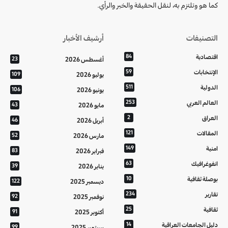
كما هو وتلتزم به، لنقل الحقيقة والخبر والرأي.
التصنيفات
أرشيف الأخبار
اقتصادية
84
أغسطس 2026
23
الإنتخابات
59
يوليو 2026
109
الدولية
511
يونيو 2026
106
العالم العربي
253
مايو 2026
43
العراق
2
أبريل 2026
46
المقالات
121
مارس 2026
52
امنية
149
فبراير 2026
83
انفوغرافيك
63
يناير 2026
39
بوصلة ثقافية
10
ديسمبر 2025
122
تقارير
234
نوفمبر 2025
92
ثقافية
25
أكتوبر 2025
91
دليل الجامعات العراقية
14
سبتمبر 2025
99