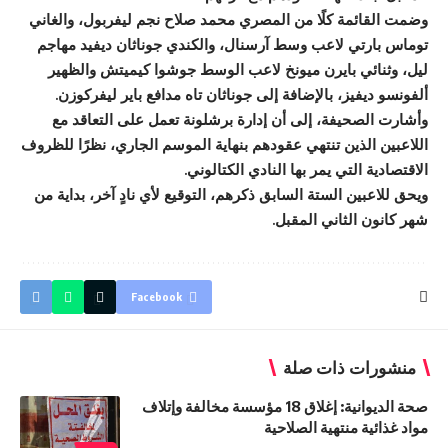
وضمت القائمة كلًا من المصري محمد صلاح نجم ليفربول، والغاني
توماس بارتي لاعب وسط آرسنال، والكندي جوناثان ديفيد مهاجم
ليل، وثنائي بايرن ميونخ لاعب الوسط جوشوا كيميتش والظهير
ألفونسو ديفيز، بالإضافة إلى جوناثان تاه مدافع باير ليفركوزن
.
وأشارت الصحيفة، إلى أن إدارة برشلونة تعمل على التعاقد مع
اللاعبين الذين تنتهي عقودهم بنهاية الموسم الجاري، نظرًا للظروف
الاقتصادية التي يمر بها النادي الكتالوني
.
ويحق للاعبين الستة السابق ذكرهم، التوقيع لأي نادٍ آخر، بداية من
شهر كانون الثاني المقبل
.
Facebook
منشورات ذات صلة
صحة الديوانية: إغلاق 18 مؤسسة مخالفة وإتلاف
مواد غذائية منتهية الصلاحية