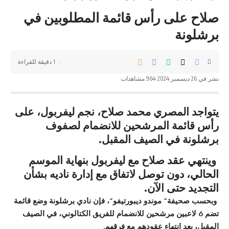
صلاح على رأس قائمة المطلوبين في
برشلونة
1 دقيقة للقراءة
نشر في 26 ديسمبر 2024
964 مشاهدات
يتواجد المصري محمد صلاح، نجم ليفربول، على
رأس قائمة المرشحين للانضمام لصفوف
برشلونة في الصيف المقبل
.
وينتهي عقد صلاح مع ليفربول بنهاية الموسم
الحالي، دون توصل لاتفاق مع إدارة ناديه بشأن
التجديد حتى الآن
.
وبحسب صحيفة
“
موندو ديبورتيفو
“
، فإن نادي برشلونة وضع قائمة
تضم 6 لاعبين مرشحين للانضمام للفريق الكتالوني، في الصيف
المقبل، بعد انتهاء عقودهم مع فرقهم
.