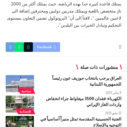
يمتلك قاعدة كبيرة جدا بهذه الرياضة، حيث يمتلك أكثر من 2000
نادٍ متخصص باللعبة ويمتلك مدربين دوليين ومحترفين إضافة الى
لاعبين عالميين “، لافتاً الى أن” البروتوكول تضمن التعاون بمستوى
التحكيم وتبادل الخبرات بين البلدين”.
Facebook
منشورات ذات صلة
العراق يرحب بانتخاب جوزيف عون رئيساً
للجمهورية اللبنانية
سياسية
9 يناير 2025
الكهرباء: فقدان 3500 ميغاواط جراء انخفاض
واردات الغاز الإيراني
اقتصادية
22 مايو 2025
العتبة الحسينية المقدسة تمثل منبراً أساسياً في
التوجيه والإصلاح